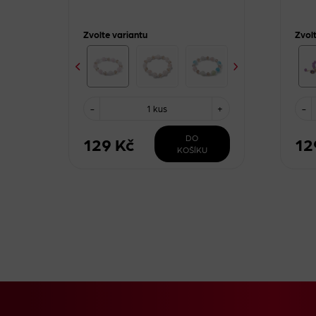
Zvolte variantu
Zvol
-
1 kus
+
-
DO
129 Kč
12
KOŠÍKU