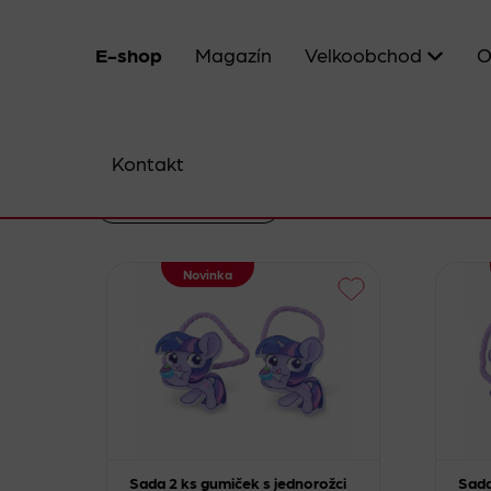
E-shop
Magazín
Velkoobchod
O
Kontakt
Smazat filtr
Novinka
Sada 2 ks gumiček s jednorožci
Sada