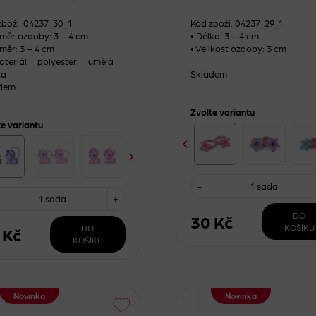
zboží: 04237_30_1
Kód zboží: 04237_29_1
ůměr ozdoby: 3 – 4 cm
• Délka: 3 – 4 cm
měr: 3 – 4 cm
• Velikost ozdoby: 3 cm
teriál: polyester, umělá
ta
Skladem
dem
Zvolte variantu
te variantu
-
1 sada
1 sada
+
DO
30 Kč
KOŠÍKU
DO
 Kč
KOŠÍKU
Novinka
Novinka