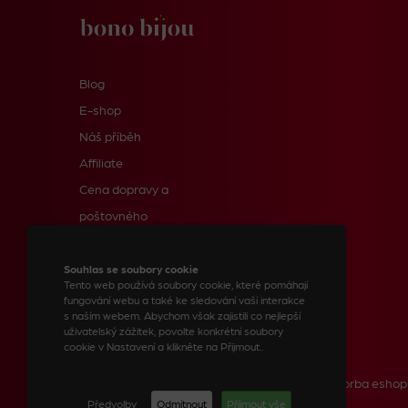
Blog
E-shop
Náš příběh
Affiliate
Cena dopravy a
poštovného
Informace pro zákazníky
Kontakty
Souhlas se soubory cookie
Tento web používá soubory cookie, které pomáhají
fungování webu a také ke sledování vaší interakce
s naším webem. Abychom však zajistili co nejlepší
uživatelský zážitek, povolte konkrétní soubory
© 2023 BONO BIJOU, spol. s r.o.
cookie v Nastavení a klikněte na Přijmout..
Tvorba webových stránek
Tvorba eshop
Předvolby
Odmítnout
Příjmout vše