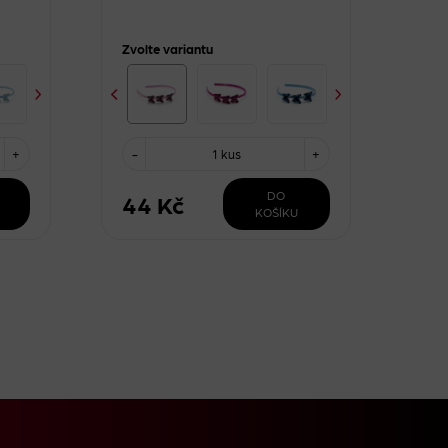
Zvolte variantu
+
-
1 kus
+
DO
44 Kč
KOŠÍKU