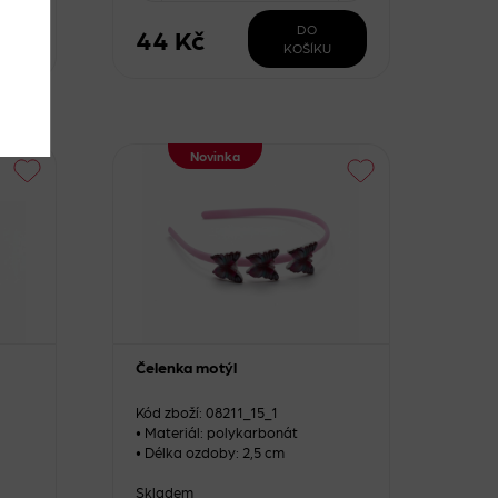
DO
44 Kč
KOŠÍKU
Novinka
Čelenka motýl
Kód zboží: 08211_15_1
• Materiál: polykarbonát
• Délka ozdoby: 2,5 cm
Skladem