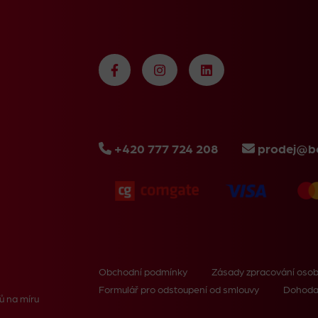
+420 777 724 208
prodej@bo
Obchodní podmínky
Zásady zpracování osob
Formulář pro odstoupení od smlouvy
Dohoda
ů na míru