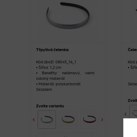
Třpytivá čelenka
Čele
Kód zboží: 08045_16_1
Kód 
• Šířka: 1,2 cm
• Šíř
• Benefity: nelámavý, velmi
odolný materiál
• Materiál: polykarbonát
Skla
Skladem
Zvol
Zvolte variantu
-