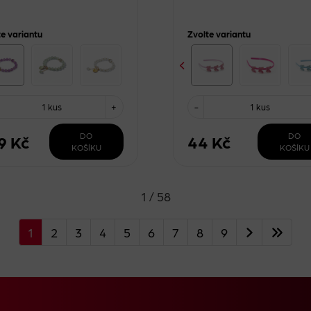
te variantu
Zvolte variantu
1 kus
+
-
1 kus
DO
DO
9 Kč
44 Kč
KOŠÍKU
KOŠÍKU
1 / 58
1
2
3
4
5
6
7
8
9