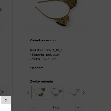
Čelenka s ušima
Kód zboží: 08211_18_1
• Materiál: polyester
• Šířka: 13 – 15 cm
Skladem
Zvolte variantu
X
+
-
1 kus
+