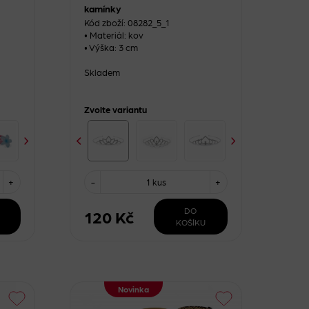
kamínky
Kód zboží: 08282_5_1
• Materiál: kov
• Výška: 3 cm
Skladem
Zvolte variantu
+
-
1 kus
+
DO
120 Kč
KOŠÍKU
Novinka