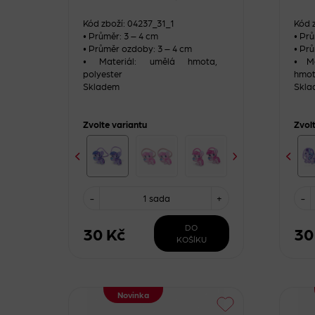
Kód zboží: 04237_31_1
Kód 
• Průměr: 3 – 4 cm
• Pr
• Průměr ozdoby: 3 – 4 cm
• Prů
• Materiál: umělá hmota,
• Ma
polyester
hmo
Skladem
Skla
Zvolte variantu
Zvol
-
1 sada
+
-
DO
30 Kč
30
KOŠÍKU
Novinka