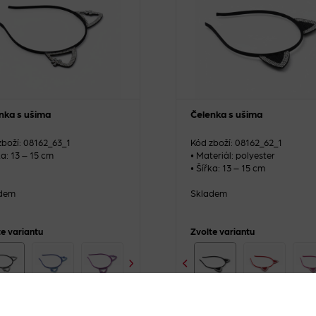
nka s ušima
Čelenka s ušima
zboží: 08162_63_1
Kód zboží: 08162_62_1
ka: 13 – 15 cm
• Materiál: polyester
• Šířka: 13 – 15 cm
dem
Skladem
te variantu
Zvolte variantu
1 kus
+
-
1 kus