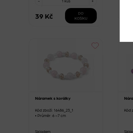
-
1 kus
+
54
DO
39 Kč
KOŠÍKU
Náramek s korálky
Nár
Kód zboží: 16486_23_1
Kód 
• Průměr: 6 –7 cm
Skladem
Skla