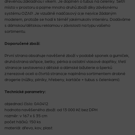
dřevěnou základnou i víkem. Je doplněn o tubus na čelenky. Šetří
místo v prostoru a pojme mnoho druhů zboží díky závěsnému
systému OZAP. Je vizuálně nadčasový a je nejvíce žádaným
modelem, protože se hodí k téměř jakémukoliv interiéru. Dodáváme
s dámskou/dětskou reklamou v závislosti na typu vašeho
sortimentu.
Doporučené zboží:
První strana obsahuje navěšené zboží v podobě sponek a gumiček,
druhá strana skřipce, betky, pérka a ostatní vlasové doplňky, třetí
strana je sestavena z dětské a dámské bižuterie a šperků
z nerezové oceli a čtvrtá strana je naplněna sortimentem drobné
drogerie (nůžky, pilníky, hřebeny, kartáče + tubus s čelenkami).
Technické parametry:
objednací číslo: 0A0412
hodnota navěšeného zboží: od 13 000 Kč bez DPH
rozměr: v 167 x š 35 cm
počet háčků: 150 ks
materiál: dřevo, kov, plast