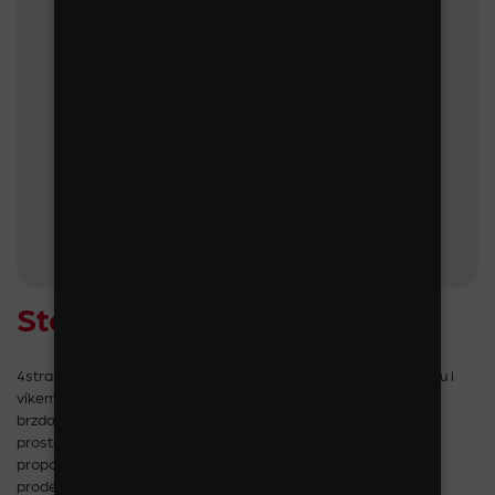
Stojan č. 2
4stranný, otočný stojan se zrcátky, dřevěným tělem, základnou i
víkem a hrany chráněné hliníkovými lištami. Je na kolečkách s
brzdami. Základna v sobě navíc skrývá uzamykatelný úložný
prostor. Běžně osazujeme tubusy na čelenky. Přes své útlé
proporce pojme mnoho druhů zboží a hodí se do luxusnějších
prodejen zejména v dřevodekoru. Dodáváme bez nebo s