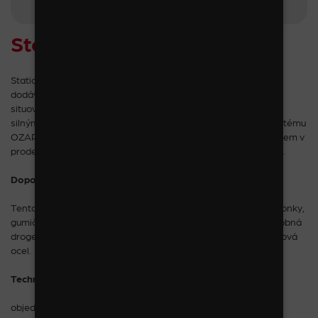
Stojan č. 4
Statický, celokovový stojan v matné bílé barvě. Ke stojanu
dodáváme tubus na čelenky, který je v případě nižšího stojanu
situovaný v horní části, nebo u vyššího typu tubus instalujeme
silnými magnety na stojku (vpravo/vlevo). Díky závěsnému systému
OZAP stojan pojme mnoho druhů zboží a je skvělým pomocníkem v
prodejnách řešených právě takovými stojany, tvořící celé řady.
Doporučené zboží:
Tento stojan obsahuje průřez naším sortimentem jako jsou sponky,
gumičky, čelenky, skřipce, pérka a ostatní vlasové doplňky, drobná
drogerie, tubus na čelenky, dětská a dámská bižuterie a nerezová
ocel.
Technické parametry:
objednací číslo: 0A0418