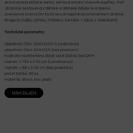
druhá strana skřipce, betky, pérka a ostatní vlasové doplňky, třetí
strana je sestavena z dětské a dámské bižuterie a šperků
z nerezové oceli a čtvrtá strana je naplněna sortimentem drobné
drogerie (nůžky, pilníky, hřebeny, kartáče + tubus s čelenkami).
Technické parametry:
objednací číslo: 0A0412AP (s podstavou)
objednací číslo: 0A0412A (bez podstavy)
hodnota navěšeného zboží: od 8 000 Kč bez DPH
rozměr: v 155 x š 40 cm (s podstavou)
rozměr: v 88 x š 40 cm (bez podstavy)
počet háčků: 80 ks
materiál: dřevo, kov, plast
MÁM ZÁJEM