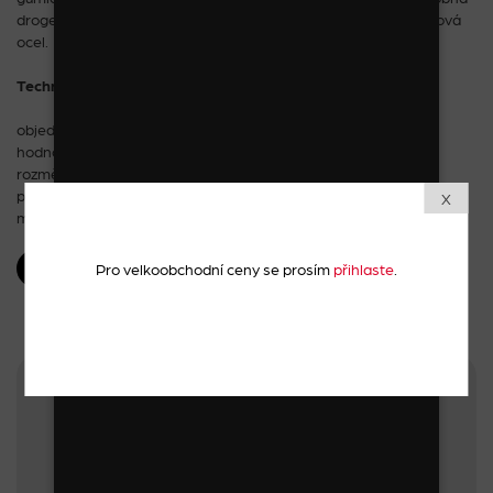
drogerie, tubus na čelenky, dětská a dámská bižuterie a nerezová
ocel.
Technické parametry:
objednací číslo: 0A0436
hodnota navěšeného zboží: od 13 000 Kč bez DPH
rozměry: v 180 x š 60 x h 40 cm
počet háčků: 150 až 300 ks
X
materiál: kov
MÁM ZÁJEM
Pro velkoobchodní ceny se prosím
přihlaste
.