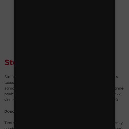
Stojan č. 3
Statický, celokovový stojan ve stříbrném komaxitu. Dodáváme s
tubusem na čelenky i košíkem na drobnosti. Zrcátko je
samozřejmostí. Je navržen jak pro jednostranné, tak i oboustranné
použití. V tomto případě je umístěn volně v prostoru a pojme až 2x
více zboží než velké otočné. Je možné si vybrat ze dvou rozměrů.
Doporučené zboží:
Tento stojan obsahuje průřez naším sortimentem jako jsou sponky,
gumičky, čelenky, skřipce, pérka a ostatní vlasové doplňky, drobná