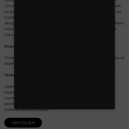
výhradně pro slevové a akční zboží. Je tedy bonusovým stojanem
ke stávajícímu stojanu nebo dočasně nahrazuje stávající stojan ke
zvýšení atraktivity prodejny a sortimentu. Vyjímá se poutavým
designem a díky dostatečnému prostoru a OZAP systému zavěšení
háčků pojme dostatek produktů, které chcete prodat v krátkém
časovém horizontu.
Doporučené zboží:
Vhodný pro sponky, gumičky, skřipce, pérka, čelenky a další vlasové
doplňky, dětskou a dámskou bižuterii a šperky z nerezové oceli.
Technické parametry:
objednací číslo: 0A0424
hodnota navěšeného zboží: od 15 000 Kč bez DPH
rozměr: v 170 x š 70 x h 50 cm
počet háčků: 20 ks
materiál: kartonový papír
MÁM ZÁJEM