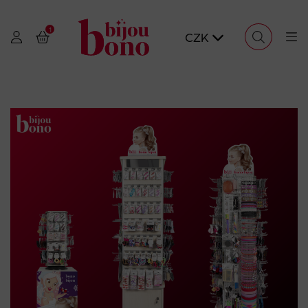
1
CZK