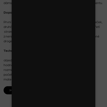
dámskou/dětskou reklamou v závislosti na typu vašeho sortimentu.
Doporučené zboží:
První strana obsahuje navěšené zboží v podobě sponek a gumiček,
druhá strana skřipce, betky, pérka a ostatní vlasové doplňky, třetí
strana je sestavena z dětské a dámské bižuterie a šperků
z nerezové oceli a čtvrtá strana je naplněna sortimentem drobné
drogerie (nůžky, pilníky, hřebeny, kartáče + tubus s čelenkami).
Technické parametry:
objednací číslo: 0A0419
hodnota navěšeného zboží: od 18 000 Kč bez DPH
rozměr: v 175 x š 45 cm
počet háčků: 150 ks
materiál: dřevo, kov, plast
MÁM ZÁJEM