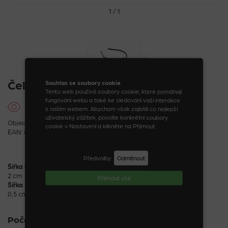
1 / 1
Čelenka s kamínky
Souhlas se soubory cookie
Tento web používá soubory cookie, které pomáhají
fungování webu a také ke sledování vaší interakce
s naším webem. Abychom však zajistili co nejlepší
uživatelský zážitek, povolte konkrétní soubory
Objednací kód: 08067_22_1
cookie v Nastavení a klikněte na Přijmout..
EAN: 8590888080673
Předvolby
Odmítnout
Šířka ozdoby
2 cm
Příjmout vše
Šířka
0,5 cm
Počet kusů: