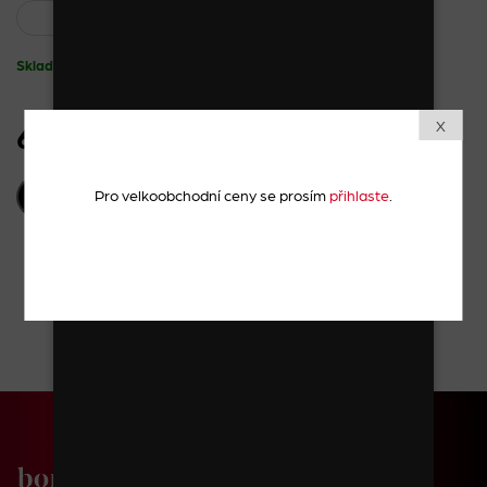
Skladem
X
65 Kč
vč. DPH
Pro velkoobchodní ceny se prosím
přihlaste
.
PŘIDAT DO KOŠÍKU