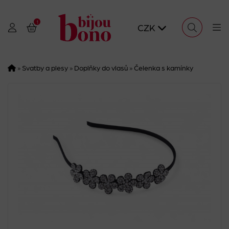
1
CZK
»
Svatby a plesy
»
Doplňky do vlasů
»
Čelenka s kamínky