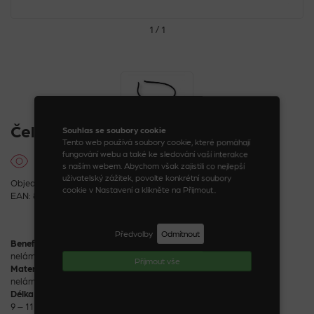
1 / 1
Čelenka s květinovými kamínky
Souhlas se soubory cookie
Tento web používá soubory cookie, které pomáhají
fungování webu a také ke sledování vaší interakce
s naším webem. Abychom však zajistili co nejlepší
uživatelský zážitek, povolte konkrétní soubory
Objednací kód: 08197_18_1
cookie v Nastavení a klikněte na Přijmout..
EAN: 8590888081977
Předvolby
Odmítnout
Benefity
nelámavé
Příjmout vše
Materiál
nelámavý ABS plast, polyester
Délka ozdoby
9 – 11 cm