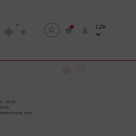
CZK
1
8 – 19 cm
,5 cm
erezová ocel, sklo