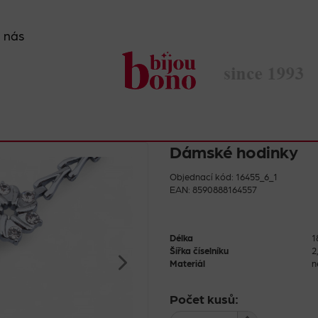
 nás
Dámské hodinky
Objednací kód: 16455_6_1
EAN: 8590888164557
Délka
1
Šířka číselníku
2
Materiál
n
Počet kusů: