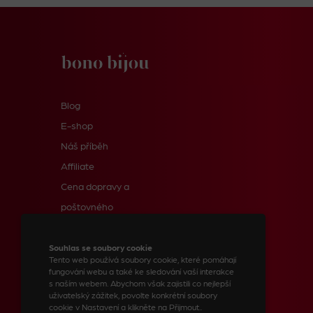
Blog
E-shop
Náš příběh
Affiliate
Cena dopravy a
poštovného
Informace pro zákazníky
Kontakty
Souhlas se soubory cookie
Tento web používá soubory cookie, které pomáhají
fungování webu a také ke sledování vaší interakce
s naším webem. Abychom však zajistili co nejlepší
uživatelský zážitek, povolte konkrétní soubory
© 2023 BONO BIJOU, spol. s r.o.
cookie v Nastavení a klikněte na Přijmout..