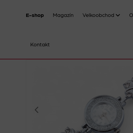
E-shop
Magazín
Velkoobchod
O
Kontakt
»
Doplňky
»
Hodinky
»
Dámské hodinky