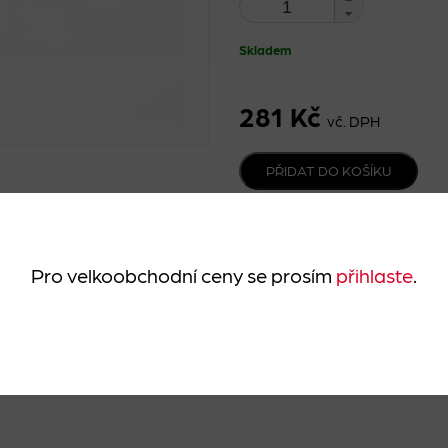
Skladem
281 Kč
vč. DPH
PŘIDAT DO KOŠÍKU
Pro velkoobchodní ceny se prosím
přihlaste
.