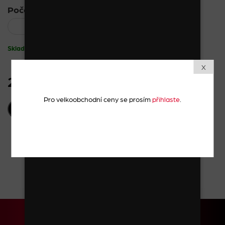
Počet kusů:
Skladem
X
281 Kč
vč. DPH
Pro velkoobchodní ceny se prosím
přihlaste
.
PŘIDAT DO KOŠÍKU