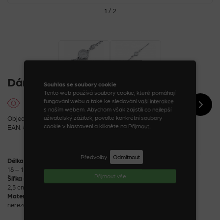
1 / 2
Dámské hodinky
Souhlas se soubory cookie
Tento web používá soubory cookie, které pomáhají
fungování webu a také ke sledování vaší interakce
s naším webem. Abychom však zajistili co nejlepší
uživatelský zážitek, povolte konkrétní soubory
Objednací kód: 16455_8_1
cookie v Nastavení a klikněte na Přijmout..
EAN: 8590888164557
Předvolby
Odmítnout
Délka
18 – 19 cm
Příjmout vše
Šířka číselníku
2,5 cm
Materiál
nerezová ocel