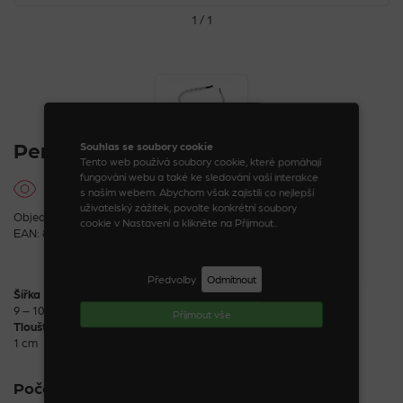
1 / 1
Perlová čelenka
Souhlas se soubory cookie
Tento web používá soubory cookie, které pomáhají
fungování webu a také ke sledování vaší interakce
s naším webem. Abychom však zajistili co nejlepší
uživatelský zážitek, povolte konkrétní soubory
Objednací kód: 08162_54_1
cookie v Nastavení a klikněte na Přijmout..
EAN: 8590888081625
Předvolby
Odmítnout
Šířka
9 – 10 cm
Příjmout vše
Tloušťka
1 cm
Počet kusů: