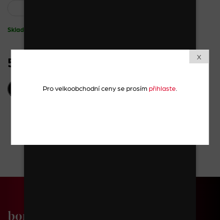
Skladem
X
54 Kč
vč. DPH
Pro velkoobchodní ceny se prosím
přihlaste
.
PŘIDAT DO KOŠÍKU