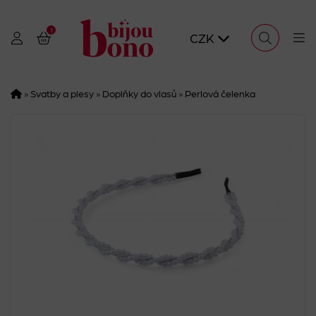
1
CZK
»
Svatby a plesy
»
Doplňky do vlasů
»
Perlová čelenka