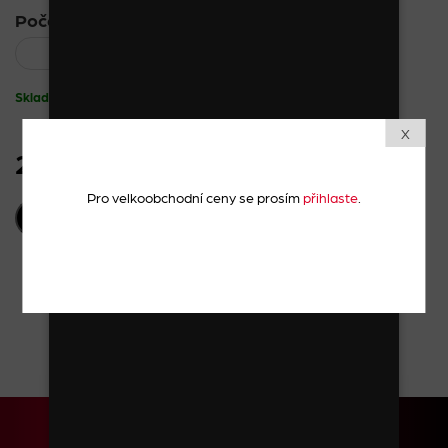
Počet kusů:
Skladem
X
26 Kč
vč. DPH
Pro velkoobchodní ceny se prosím
přihlaste
.
PŘIDAT DO KOŠÍKU