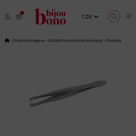
1
CZK
»
Drobná drogerie
»
Ostatní kosmetické pomůcky
»
Pinzeta