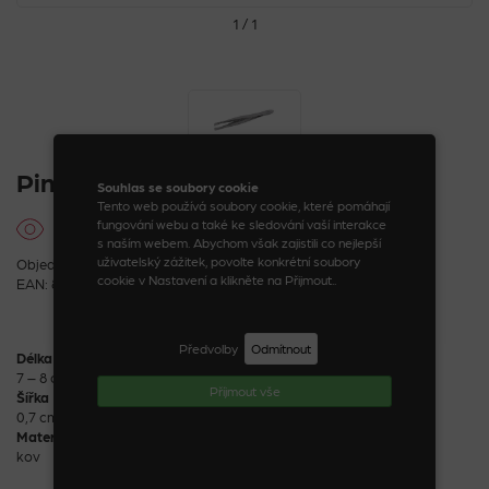
1 / 1
Pinzeta
Souhlas se soubory cookie
Tento web používá soubory cookie, které pomáhají
fungování webu a také ke sledování vaší interakce
s naším webem. Abychom však zajistili co nejlepší
uživatelský zážitek, povolte konkrétní soubory
Objednací kód: 44077_2_1
cookie v Nastavení a klikněte na Přijmout..
EAN: 8590888440774
Předvolby
Odmítnout
Délka
7 – 8 cm
Příjmout vše
Šířka
0,7 cm
Materiál
kov