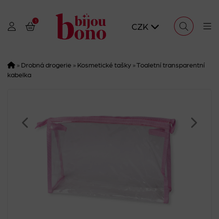
1
CZK
»
Drobná drogerie
»
Kosmetické tašky
»
Toaletní transparentní
kabelka