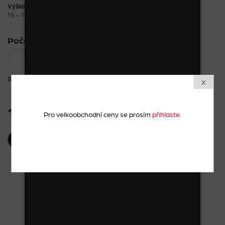
Výška
15 – 17 cm
Počet kusů:
Skladem
X
120 Kč
vč. DPH
Pro velkoobchodní ceny se prosím
přihlaste
.
PŘIDAT DO KOŠÍKU