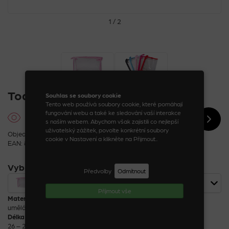
1 / 2
Toaletní transparentní kabelka
Souhlas se soubory cookie
Tento web používá soubory cookie, které pomáhají
fungování webu a také ke sledování vaší interakce
s naším webem. Abychom však zajistili co nejlepší
uživatelský zážitek, povolte konkrétní soubory
Objednací kód: 44489_5_5
cookie v Nastavení a klikněte na Přijmout..
EAN: 8590888444895
Vybrat variantu
Předvolby
Odmítnout
Toaletní transparentní kabelka světle růžová
120 Kč
Příjmout vše
Materiál
umělá hmota, polyester
Délka
26 – 28 cm