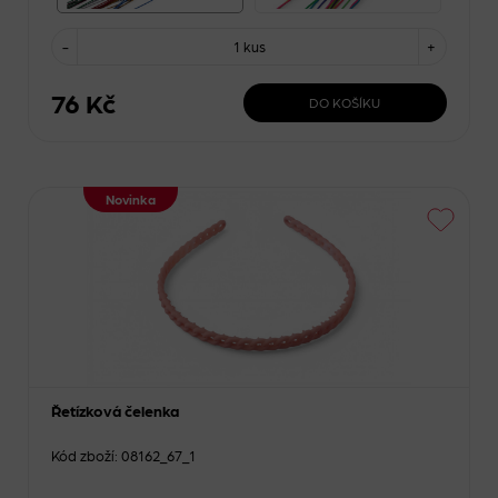
-
1 kus
+
76 Kč
DO KOŠÍKU
Novinka
Řetízková čelenka
Kód zboží: 08162_67_1