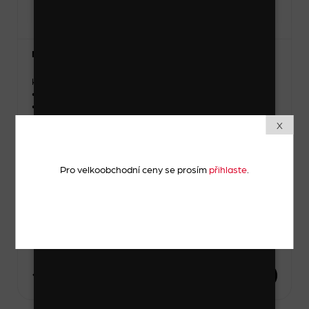
Náhrdelník
Kód zboží: 16585_8_1
• Délka přívěsku: 3 – 4 cm
• Délka: 23 – 24 cm
X
Skladem
Zvolte variantu
Pro velkoobchodní ceny se prosím
přihlaste
.
-
1 sada
+
131 Kč
DO KOŠÍKU