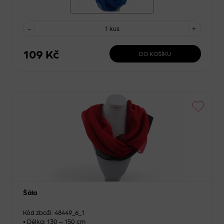
-
1 kus
+
109 Kč
DO KOŠÍKU
Šála
Kód zboží: 48449_6_1
• Délka: 130 – 150 cm