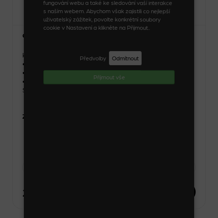
fungování webu a také ke sledování vaší interakce
s naším webem. Abychom však zajistili co nejlepší
uživatelský zážitek, povolte konkrétní soubory
cookie v Nastavení a klikněte na Přijmout..
Čelenka úzká
Kód zboží: 08079_6_14
Předvolby
Odmítnout
• Benefity: nelámavé
• Materiál: polykarbonát
Příjmout vše
• Šířka: 0,7 cm
Skladem
Zvolte variantu
-
1 kus
+
26 Kč
DO KOŠÍKU