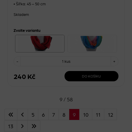
• Šířka: 45 – 50 cm
Skladem
Zvolte variantu
-
1 kus
+
240 Kč
DO KOŠÍKU
9 / 58
5
6
7
8
9
10
11
12
13