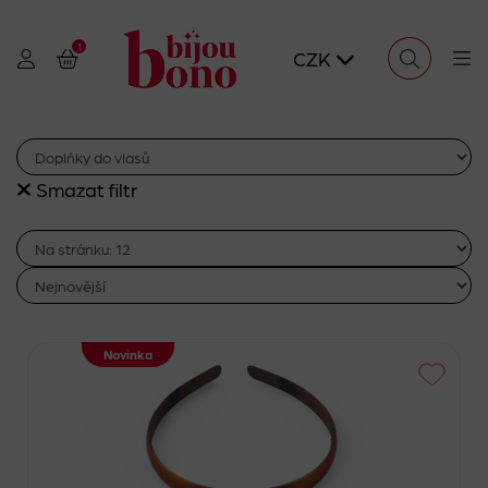
1
CZK
Smazat filtr
Novinka