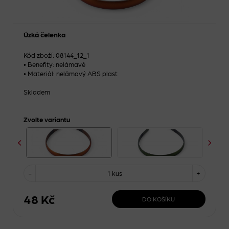
Úzká čelenka
Kód zboží: 08144_12_1
• Benefity: nelámavé
• Materiál: nelámavý ABS plast
Skladem
Zvolte variantu
-
1 kus
+
48 Kč
DO KOŠÍKU