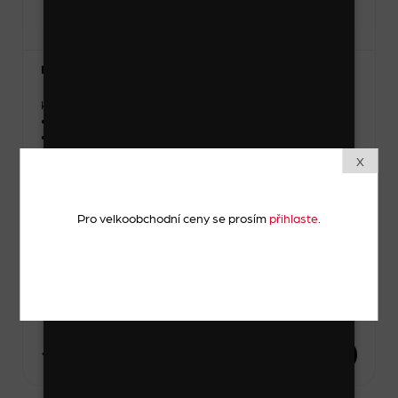
Náhrdelník
Kód zboží: 16585_8_1
• Délka přívěsku: 3 – 4 cm
• Délka: 23 – 24 cm
X
Skladem
Zvolte variantu
Pro velkoobchodní ceny se prosím
přihlaste
.
-
1 sada
+
131 Kč
DO KOŠÍKU