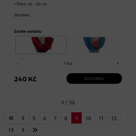
• Šířka: 45 – 50 cm
Skladem
Zvolte variantu
-
1 kus
+
240 Kč
DO KOŠÍKU
9 / 58
5
6
7
8
9
10
11
12
13