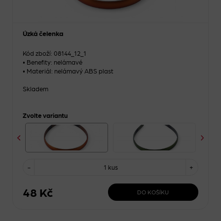
Úzká čelenka
Kód zboží: 08144_12_1
• Benefity: nelámavé
• Materiál: nelámavý ABS plast
Skladem
Zvolte variantu
-
1 kus
+
48 Kč
DO KOŠÍKU