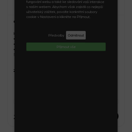
fungování webu a také ke sledování vaší interakce
s naším webem. Abychom však zajistili co nejlepší
uživatelský zážitek, povolte konkrétní soubory
cookie v Nastavení a klikněte na Přijmout..
Čelenka úzká
Kód zboží: 08079_6_14
Předvolby
Odmítnout
• Benefity: nelámavé
• Materiál: polykarbonát
Příjmout vše
• Šířka: 0,7 cm
Skladem
Zvolte variantu
-
1 kus
+
26 Kč
DO KOŠÍKU