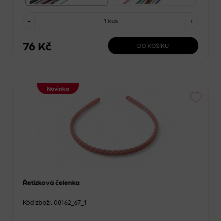
-
1 kus
+
76 Kč
DO KOŠÍKU
Novinka
Řetízková čelenka
Kód zboží: 08162_67_1