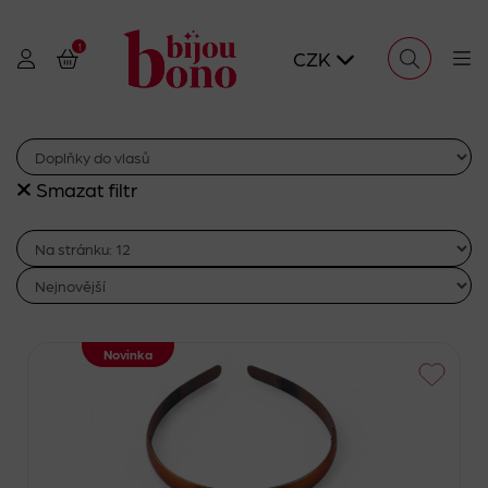
1
CZK
Smazat filtr
Novinka