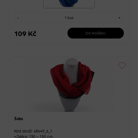
-
1 kus
+
109 Kč
DO KOŠÍKU
Šála
Kód zboží: 48449_6_1
• Délka: 130 – 150 cm