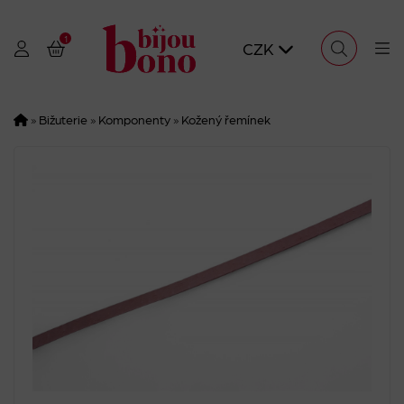
1
CZK
»
Bižuterie
»
Komponenty
»
Kožený řemínek