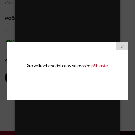
kůže
Počet kusů:
Skladem
X
15 Kč
vč. DPH
Pro velkoobchodní ceny se prosím
přihlaste
.
PŘIDAT DO KOŠÍKU