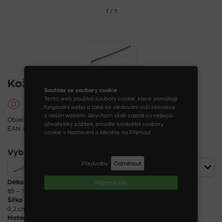
1 / 1
Kožený řemínek
Souhlas se soubory cookie
Tento web používá soubory cookie, které pomáhají
fungování webu a také ke sledování vaší interakce
s naším webem. Abychom však zajistili co nejlepší
Objednací kód: 16353_2_2
uživatelský zážitek, povolte konkrétní soubory
EAN: 8590888163536
cookie v Nastavení a klikněte na Přijmout..
Vybrat variantu
Předvolby
Odmítnout
Kožený řemínek světle růžový
15 Kč
Délka
Příjmout vše
85 – 100 cm
Šířka
0,2 cm
Materiál