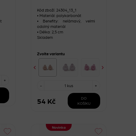
Kód zboží: 24304_13_1
• Materiál: polykarbonát
t
• Benefity: nelámavý, velmi
odolný materiál
• Délka: 2,5 cm
Skladem
Zvolte variantu
+
-
1 kus
+
DO
54 Kč
KOŠÍKU
Novinka