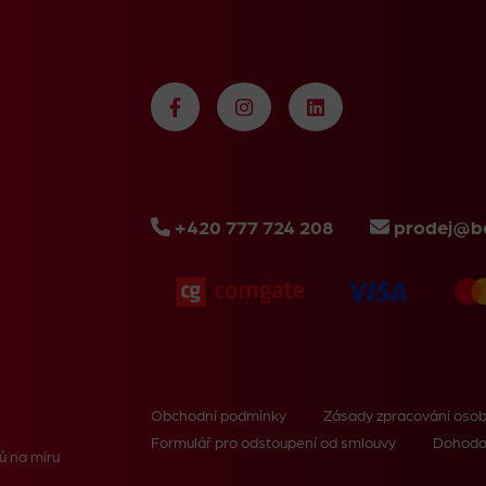
+420 777 724 208
prodej@bo
Obchodní podmínky
Zásady zpracování osob
Formulář pro odstoupení od smlouvy
Dohoda
ů na míru