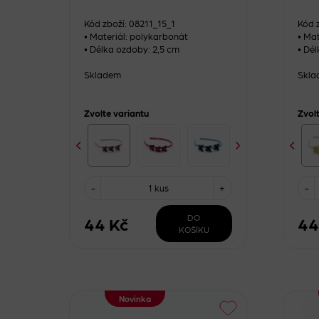
Kód zboží: 08211_15_1
Kód 
• Materiál: polykarbonát
• Ma
• Délka ozdoby: 2,5 cm
• Dé
Skladem
Skla
Zvolte variantu
Zvol
-
1 kus
+
-
DO
44 Kč
44
KOŠÍKU
Novinka