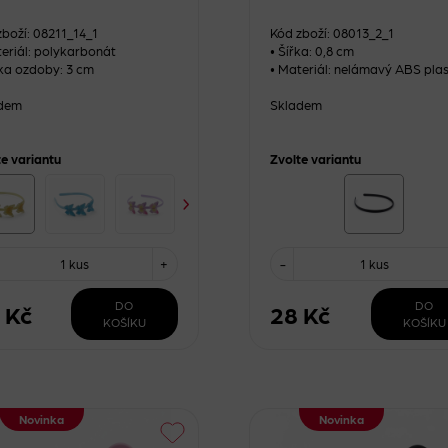
zboží: 08211_14_1
Kód zboží: 08013_2_1
teriál: polykarbonát
• Šířka: 0,8 cm
lka ozdoby: 3 cm
• Materiál: nelámavý ABS plas
dem
Skladem
te variantu
Zvolte variantu
1 kus
+
-
1 kus
DO
DO
 Kč
28 Kč
KOŠÍKU
KOŠÍKU
Novinka
Novinka