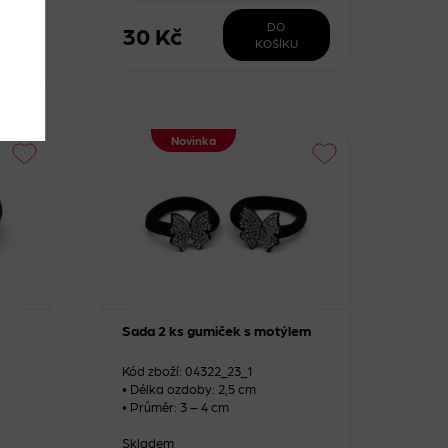
+
DO
30 Kč
KOŠÍKU
Novinka
Sada 2 ks gumiček s motýlem
Kód zboží: 04322_23_1
• Délka ozdoby: 2,5 cm
• Průměr: 3 – 4 cm
Skladem