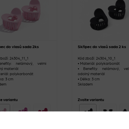
pec do vlasů sada 2ks
Skřipec do vlasů sada 2 ks
zboží: 24304_11_1
Kód zboží: 24304_10_1
nefity: nelámavý, velmi
• Materiál: polykarbonát
ný materiál
• Benefity: nelámavý, vel
teriál: polykarbonát
odolný materiál
ka: 3 cm
• Délka: 3 cm
dem
Skladem
te variantu
Zvolte variantu