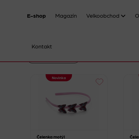
E-shop
Magazín
Velkoobchod
O
Kontakt
Smazat filtr
Novinka
Čelenka motýl
Čele