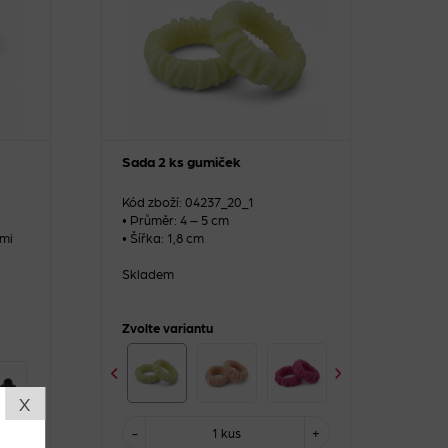
Sada 2 ks gumiček
Kód zboží: 04237_20_1
• Průměr: 4 – 5 cm
mi
• Šířka: 1,8 cm
Skladem
Zvolte variantu
X
-
1 kus
+