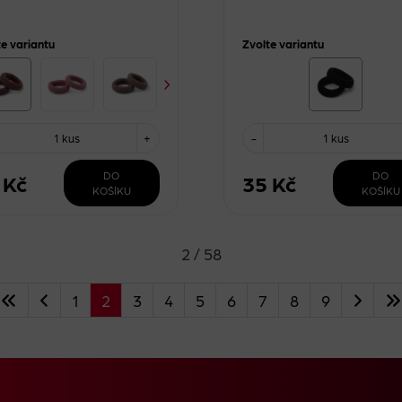
te variantu
Zvolte variantu
1 kus
+
-
1 kus
DO
DO
 Kč
35 Kč
KOŠÍKU
KOŠÍKU
2 / 58
1
2
3
4
5
6
7
8
9