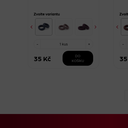
Zvolte variantu
Zvol
-
1 kus
+
-
DO
35 Kč
35
KOŠÍKU