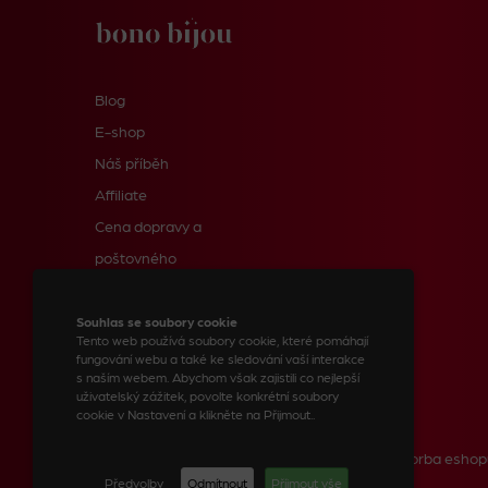
Blog
E-shop
Náš příběh
Affiliate
Cena dopravy a
poštovného
Informace pro zákazníky
Kontakty
Souhlas se soubory cookie
Tento web používá soubory cookie, které pomáhají
fungování webu a také ke sledování vaší interakce
s naším webem. Abychom však zajistili co nejlepší
uživatelský zážitek, povolte konkrétní soubory
© 2023 BONO BIJOU, spol. s r.o.
cookie v Nastavení a klikněte na Přijmout..
Tvorba webových stránek
Tvorba eshop
Předvolby
Odmítnout
Příjmout vše