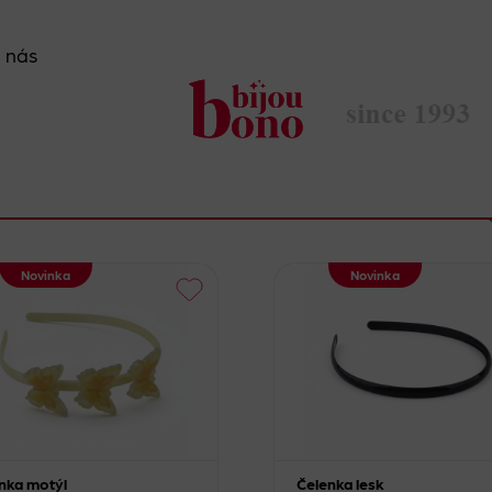
 nás
Novinka
Novinka
nka motýl
Čelenka lesk