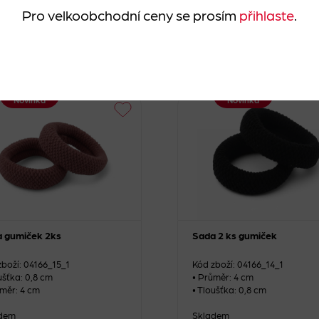
1 kus
+
-
1 kus
Pro velkoobchodní ceny se prosím
přihlaste
.
DO
DO
 Kč
54 Kč
KOŠÍKU
KOŠÍKU
Novinka
Novinka
 gumiček 2ks
Sada 2 ks gumiček
zboží: 04166_15_1
Kód zboží: 04166_14_1
ušťka: 0,8 cm
• Průměr: 4 cm
ůměr: 4 cm
• Tloušťka: 0,8 cm
dem
Skladem