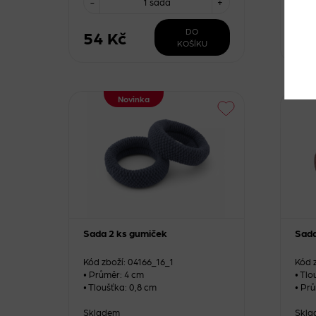
-
1 sada
+
-
DO
54 Kč
54
KOŠÍKU
Novinka
Sada 2 ks gumiček
Sada
Kód zboží: 04166_16_1
Kód 
• Průměr: 4 cm
• Tlo
• Tloušťka: 0,8 cm
• Pr
Skladem
Skla