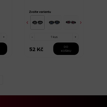
Zvolte variantu
+
-
1 kus
+
DO
52 Kč
KOŠÍKU