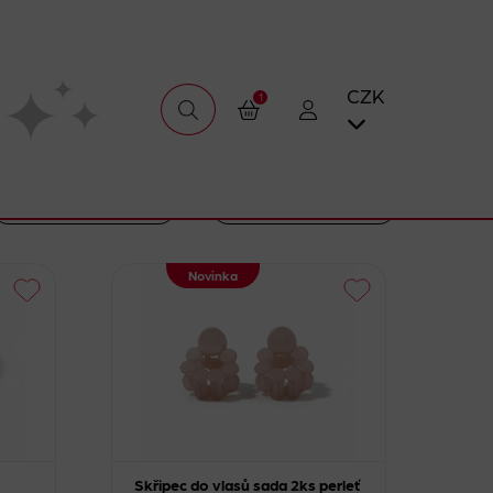
CZK
1
Novinka
Skřipec do vlasů sada 2ks perleť