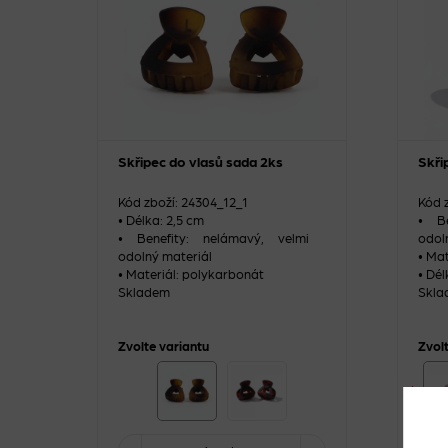
Skřipec do vlasů sada 2ks
Skři
Kód zboží: 24304_12_1
Kód 
• Délka: 2,5 cm
• Be
• Benefity: nelámavý, velmi
odol
odolný materiál
• Ma
• Materiál: polykarbonát
• Dél
Skladem
Skla
Zvolte variantu
Zvol