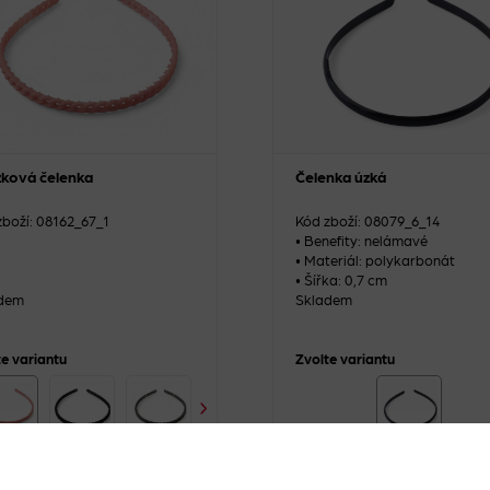
zková čelenka
Čelenka úzká
zboží: 08162_67_1
Kód zboží: 08079_6_14
• Benefity: nelámavé
• Materiál: polykarbonát
• Šířka: 0,7 cm
dem
Skladem
te variantu
Zvolte variantu
1 kus
+
-
1 kus