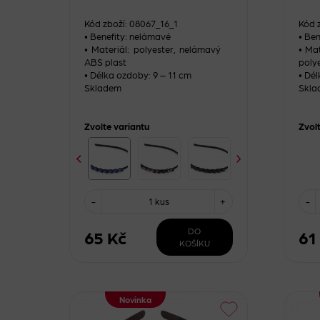
Kód zboží: 08067_16_1
Kód 
• Benefity: nelámavé
• Be
• Materiál: polyester, nelámavý
• Ma
ABS plast
poly
• Délka ozdoby: 9 – 11 cm
• Dél
Skladem
Skla
Zvolte variantu
Zvol
-
1 kus
+
-
DO
65 Kč
61
KOŠÍKU
Novinka