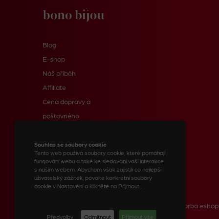
Blog
E-shop
Náš příběh
Affiliate
Cena dopravy a
poštovného
Informace pro zákazníky
Kontakty
Souhlas se soubory cookie
Tento web používá soubory cookie, které pomáhají
fungování webu a také ke sledování vaší interakce
s naším webem. Abychom však zajistili co nejlepší
uživatelský zážitek, povolte konkrétní soubory
© 2023 BONO BIJOU, spol. s r.o.
cookie v Nastavení a klikněte na Přijmout..
Tvorba webových stránek
Tvorba eshop
Předvolby
Odmítnout
Příjmout vše