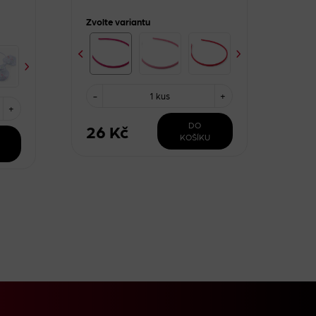
Zvolte variantu
-
1 kus
+
+
DO
26 Kč
KOŠÍKU