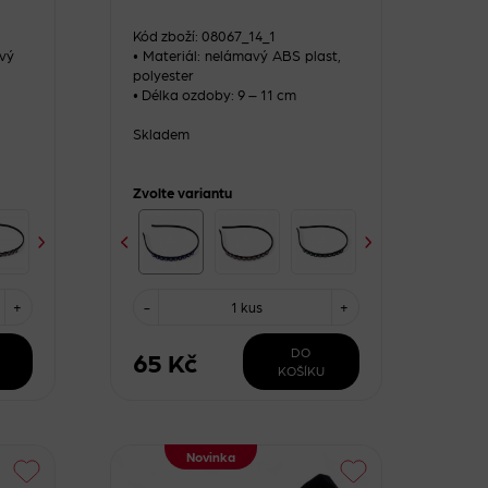
Kód zboží: 08067_14_1
avý
• Materiál: nelámavý ABS plast,
polyester
• Délka ozdoby: 9 – 11 cm
Skladem
Zvolte variantu
+
-
1 kus
+
DO
65 Kč
KOŠÍKU
Novinka