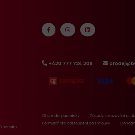
+420 777 724 208
prodej@bo
Obchodní podmínky
Zásady zpracování osob
Formulář pro odstoupení od smlouvy
Dohoda
ů na míru