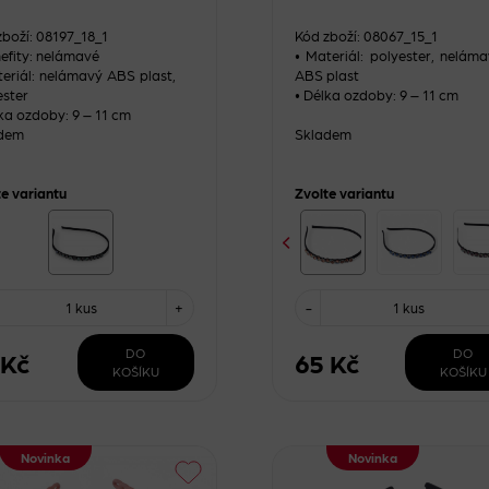
zboží: 08197_18_1
Kód zboží: 08067_15_1
nefity: nelámavé
• Materiál: polyester, nelám
teriál: nelámavý ABS plast,
ABS plast
ester
• Délka ozdoby: 9 – 11 cm
ka ozdoby: 9 – 11 cm
dem
Skladem
te variantu
Zvolte variantu
1 kus
+
-
1 kus
DO
DO
 Kč
65 Kč
KOŠÍKU
KOŠÍKU
Novinka
Novinka