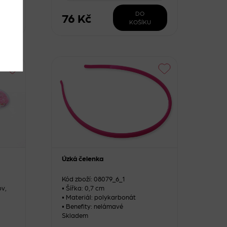
DO
76 Kč
KOŠÍKU
Úzká čelenka
Kód zboží: 08079_6_1
v,
• Šířka: 0,7 cm
• Materiál: polykarbonát
• Benefity: nelámavé
Skladem