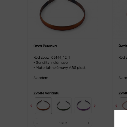
Úzká čelenka
Řetí
Kód zboží: 08144_12_1
Kód 
• Benefity: nelámavé
• Materiál: nelámavý ABS plast
Skladem
Skla
Zvolte variantu
Zvol
-
1 kus
+
-