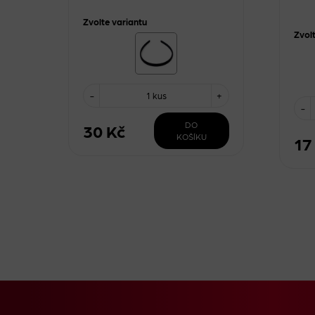
Zvolte variantu
Zvol
-
1 kus
+
-
DO
30 Kč
KOŠÍKU
17