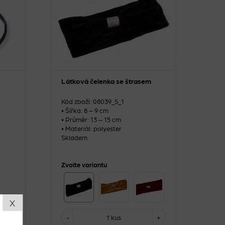
Látková čelenka se štrasem
Kód zboží: 08039_5_1
• Šířka: 8 – 9 cm
• Průměr: 13 – 15 cm
• Materiál: polyester
Skladem
Zvolte variantu
X
+
-
1 kus
+