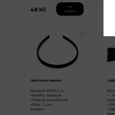
DO
48 Kč
54
KOŠÍKU
Úzká černá čelenka
Látk
Kód zboží: 08179_3_14
Kód 
• Benefity: nelámavé
• Ma
• Materiál: polykarbonát
poly
• Šířka: 1,2 cm
• Šíř
Skladem
• Dél
Skla