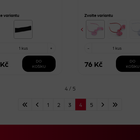
te variantu
Zvolte variantu
1 kus
+
-
1 kus
DO
DO
 Kč
76 Kč
KOŠÍKU
KOŠÍKU
4 / 5
1
2
3
4
5