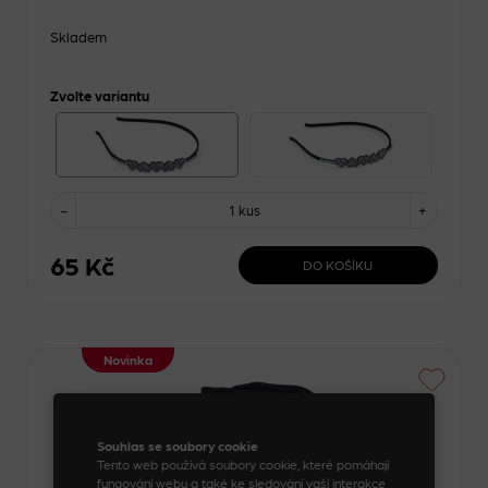
Skladem
Zvolte variantu
-
1 kus
+
65 Kč
DO KOŠÍKU
Novinka
Souhlas se soubory cookie
Tento web používá soubory cookie, které pomáhají
fungování webu a také ke sledování vaší interakce